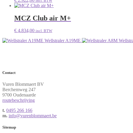
€
2.922,00
incl. BTW
MCZ Club air M+
€
4.834,00
incl. BTW
Wellstraler A19ME
Wellst
Contact
Vuren Blommaert BV
Berchemweg 247
9700 Oudenaarde
routebeschrijving
t.
0495 266 166
m.
info@vurenblommaert.be
Sitemap