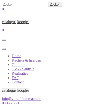
Zoeken
naar:
0
catalogus
koopjes
0
Home
Kachels & haarden
Outdoor
CV & Sanitair
Realisaties
FAQ
Contact
catalogus
koopjes
info@vurenblommaert.be
0495 266 166