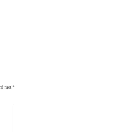
erd met
*