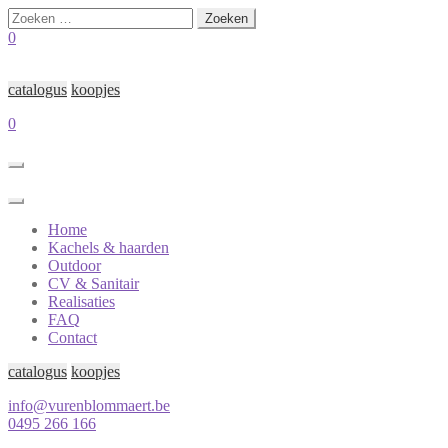
Zoeken
naar:
0
catalogus
koopjes
0
Home
Kachels & haarden
Outdoor
CV & Sanitair
Realisaties
FAQ
Contact
catalogus
koopjes
info@vurenblommaert.be
0495 266 166