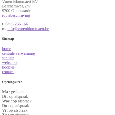
Vuren Blommaert BV
Berchemweg 247
9700 Oudenaarde
routebeschrijving
t.
0495 266 166
m.
info@vurenblommaert.be
Sitemap
home
centrale verwarming
sanitair
webshop
koopjes
contact
Openingsuren
Ma
: gesloten
Di
: op afspraak
Woe
: op afspraak
Do
: op afspraak
Vr
: op afspraak
Za
: op afspraak