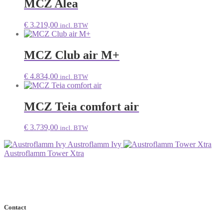
MCZ Alea
€
3.219,00
incl. BTW
MCZ Club air M+
€
4.834,00
incl. BTW
MCZ Teia comfort air
€
3.739,00
incl. BTW
Austroflamm Ivy
Austroflamm Tower Xtra
Contact