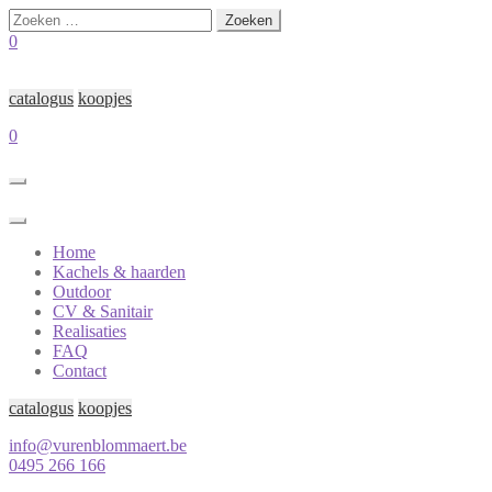
Zoeken
naar:
0
catalogus
koopjes
0
Home
Kachels & haarden
Outdoor
CV & Sanitair
Realisaties
FAQ
Contact
catalogus
koopjes
info@vurenblommaert.be
0495 266 166